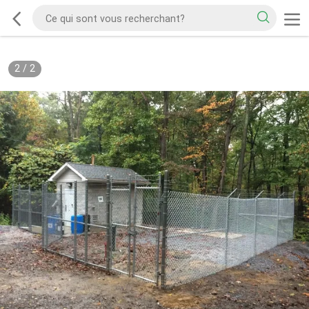
2
/
2