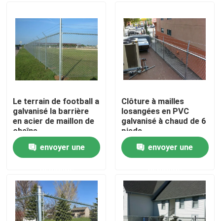
Produits
Vidéos
panneaux de barrière de maille
Le terrain de football a
Clôture à mailles
galvanisé la barrière
losangées en PVC
en acier de maillon de
galvanisé à chaud de 6
Haute sécurité Mesh Fence
chaîne
pieds
envoyer une
envoyer une
V Mesh Security Fencing
demande
demande
Barrière de maillon de chaîne
Clôture en fer forgé