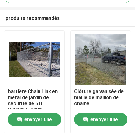
produits recommandés
barrière Chain Link en
Clôture galvanisée de
Accueil
métal de jardin de
maille de maillon de
sécurité de 6ft
chaîne
2.0mm-5.0mm
A propos de nous
envoyer une
envoyer une
demande
demande
Contacts